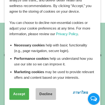
analyze site traffic, and deliver better health and
wellness recommendations. By clicking “Accept,” you
agree to the storing of cookies on your device.
You can choose to decline non-essential cookies or
adjust your cookie preferences at any time. For more
information, please review our
Privacy Policy
.
Necessary cookies
help with basic functionality
All blog posts
(e.g., page navigation, secure login).
Copyright 2026 ©
All rights reserved. HEALTHPLATZ™ is
Performance cookies
help us understand how you
a registered trademark of Adbrandture Co., Ltd.
use our site so we can improve it.
Our website services, content, and products are for
informational purposes only. Healthplatz does not
Marketing cookies
may be used to provide relevant
provide medical advice, diagnosis, or treatment.
offers and content based on your interests.
ภาษาไทย
Accept
Decline