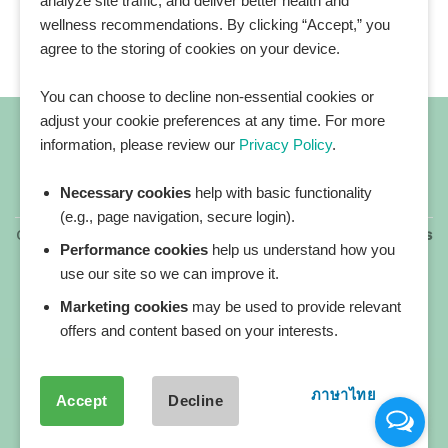
analyze site traffic, and deliver better health and
wellness recommendations. By clicking “Accept,” you
agree to the storing of cookies on your device.
You can choose to decline non-essential cookies or
adjust your cookie preferences at any time. For more
information, please review our
Privacy Policy
.
Necessary cookies
help with basic functionality
All blog posts
(e.g., page navigation, secure login).
Copyright 2026 ©
All rights reserved. HEALTHPLATZ™ is
Performance cookies
help us understand how you
a registered trademark of Adbrandture Co., Ltd.
use our site so we can improve it.
Our website services, content, and products are for
informational purposes only. Healthplatz does not
Marketing cookies
may be used to provide relevant
provide medical advice, diagnosis, or treatment.
offers and content based on your interests.
ภาษาไทย
Accept
Decline