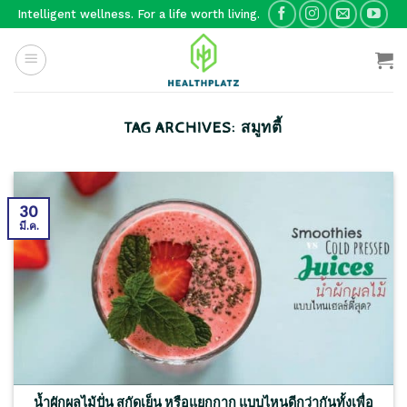
Skip
Intelligent wellness. For a life worth living.
to
content
TAG ARCHIVES:
สมูทตี้
30
มี.ค.
น้ำผักผลไม้ปั่น สกัดเย็น หรือแยกกาก แบบไหนดีกว่ากันทั้งเพื่อ