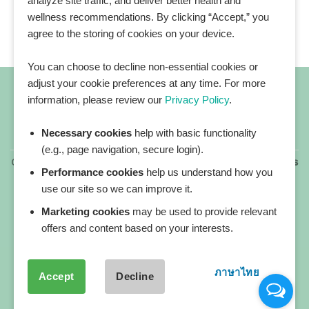
analyze site traffic, and deliver better health and
wellness recommendations. By clicking “Accept,” you
agree to the storing of cookies on your device.
You can choose to decline non-essential cookies or
adjust your cookie preferences at any time. For more
information, please review our
Privacy Policy
.
Necessary cookies
help with basic functionality
All blog posts
(e.g., page navigation, secure login).
Copyright 2026 ©
All rights reserved. HEALTHPLATZ™ is
Performance cookies
help us understand how you
a registered trademark of Adbrandture Co., Ltd.
use our site so we can improve it.
Our website services, content, and products are for
informational purposes only. Healthplatz does not
Marketing cookies
may be used to provide relevant
provide medical advice, diagnosis, or treatment.
offers and content based on your interests.
ภาษาไทย
Accept
Decline