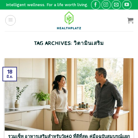
Skip
Intelligent wellness. For a life worth living.
to
content
TAG ARCHIVES:
วิตามินเสริม
18
มิ.ย.
รวมเซ็ท อาหารเสริมสำหรับวัย40 ที่ดีที่สุด: คู่มือฉบับสมบูรณ์แยก