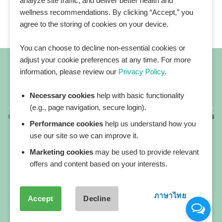
analyze site traffic, and deliver better health and
wellness recommendations. By clicking “Accept,” you
agree to the storing of cookies on your device.
You can choose to decline non-essential cookies or
adjust your cookie preferences at any time. For more
information, please review our
Privacy Policy
.
Necessary cookies
help with basic functionality
All blog posts
(e.g., page navigation, secure login).
Copyright 2026 ©
All rights reserved. HEALTHPLATZ™ is
Performance cookies
help us understand how you
a registered trademark of Adbrandture Co., Ltd.
use our site so we can improve it.
Our website services, content, and products are for
informational purposes only. Healthplatz does not
Marketing cookies
may be used to provide relevant
provide medical advice, diagnosis, or treatment.
offers and content based on your interests.
ภาษาไทย
Accept
Decline