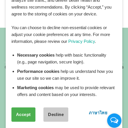
analyze site traffic, and deliver better health and
wellness recommendations. By clicking “Accept,” you
agree to the storing of cookies on your device.
You can choose to decline non-essential cookies or
adjust your cookie preferences at any time. For more
information, please review our
Privacy Policy
.
Necessary cookies
help with basic functionality
All blog posts
(e.g., page navigation, secure login).
Copyright 2026 ©
All rights reserved. HEALTHPLATZ™ is
Performance cookies
help us understand how you
a registered trademark of Adbrandture Co., Ltd.
use our site so we can improve it.
Our website services, content, and products are for
informational purposes only. Healthplatz does not
Marketing cookies
may be used to provide relevant
provide medical advice, diagnosis, or treatment.
offers and content based on your interests.
ภาษาไทย
Accept
Decline