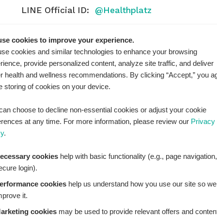
LINE Official ID:
@Healthplatz
เพิ่มเพื่อน
Add LINE :
se cookies to improve your experience.
https://lin.ee/sqNlLtc
se cookies and similar technologies to enhance your browsing
rience, provide personalized content, analyze site traffic, and deliver
er health and wellness recommendations. By clicking “Accept,” you a
he storing of cookies on your device.
can choose to decline non-essential cookies or adjust your cookie
erences at any time. For more information, please review our
Privacy
cy
.
ecessary cookies
help with basic functionality (e.g., page navigation,
ecure login).
erformance cookies
help us understand how you use our site so we
mprove it.
THPLATZ™ is a registered trademark of Adbrandture Co., L
are for informational purposes only. Healthplatz does not
arketing cookies
may be used to provide relevant offers and conten