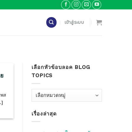
เข้าสู่ระบบ
เลือกหัวข้อบลอค BLOG
TOPICS
ทย
เลือก
าพส
หัว
.]
ข้อ
เรื่องล่าสุด
บลอค
Blog
Topics