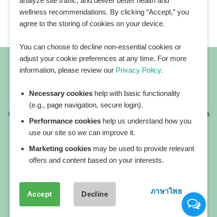
analyze site traffic, and deliver better health and
wellness recommendations. By clicking “Accept,” you
agree to the storing of cookies on your device.
You can choose to decline non-essential cookies or
adjust your cookie preferences at any time. For more
information, please review our
Privacy Policy
.
Necessary cookies
help with basic functionality
All blog posts
(e.g., page navigation, secure login).
Copyright 2026 ©
All rights reserved. HEALTHPLATZ™ is
Performance cookies
help us understand how you
a registered trademark of Adbrandture Co., Ltd.
use our site so we can improve it.
Our website services, content, and products are for
informational purposes only. Healthplatz does not
Marketing cookies
may be used to provide relevant
provide medical advice, diagnosis, or treatment.
offers and content based on your interests.
ภาษาไทย
Accept
Decline