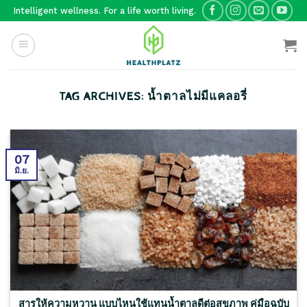
Skip
Intelligent wellness. For a life worth living.
to
content
TAG ARCHIVES:
น้ำตาลไม่มีแคลอรี่
07
มิ.ย.
สารให้ความหวาน แบบไหนใช้แทนน้ำตาลดีต่อสุขภาพ คู่มือฉบับ