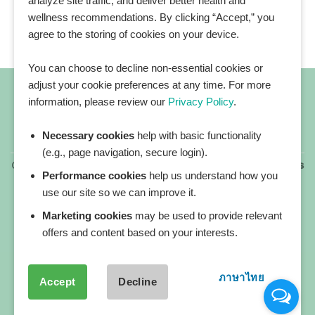
analyze site traffic, and deliver better health and
wellness recommendations. By clicking “Accept,” you
agree to the storing of cookies on your device.
You can choose to decline non-essential cookies or
adjust your cookie preferences at any time. For more
information, please review our
Privacy Policy
.
Necessary cookies
help with basic functionality
All blog posts
(e.g., page navigation, secure login).
Copyright 2026 ©
All rights reserved. HEALTHPLATZ™ is
Performance cookies
help us understand how you
a registered trademark of Adbrandture Co., Ltd.
use our site so we can improve it.
Our website services, content, and products are for
informational purposes only. Healthplatz does not
Marketing cookies
may be used to provide relevant
provide medical advice, diagnosis, or treatment.
offers and content based on your interests.
ภาษาไทย
Accept
Decline