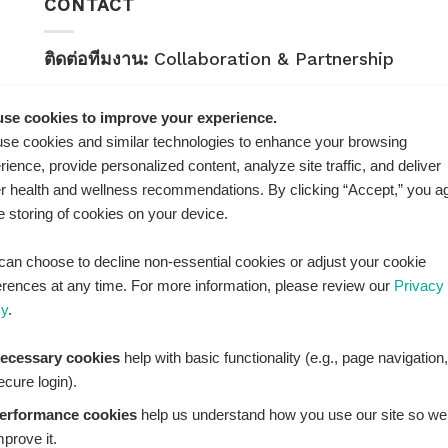
CONTACT
ติดต่อทีมงาน:
Collaboration & Partnership
E-mail:
healthplatz@gmail.com
se cookies to improve your experience.
คำถามทั่วไป:
General Inquiry
se cookies and similar technologies to enhance your browsing
rience, provide personalized content, analyze site traffic, and deliver
LINE Official ID:
@Healthplatz
er health and wellness recommendations. By clicking “Accept,” you a
he storing of cookies on your device.
เพิ่มเพื่อน
Add LINE :
https://lin.ee/sqNlLtc
can choose to decline non-essential cookies or adjust your cookie
erences at any time. For more information, please review our
Privacy
cy
.
ecessary cookies
help with basic functionality (e.g., page navigation,
ecure login).
erformance cookies
help us understand how you use our site so we
mprove it.