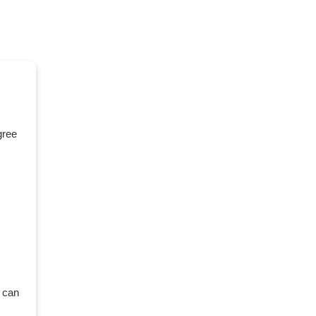
gree
 can