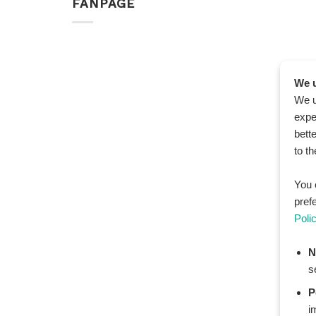
FANPAGE
We u
We u
expe
bett
to t
You 
pref
Poli
N
s
P
i