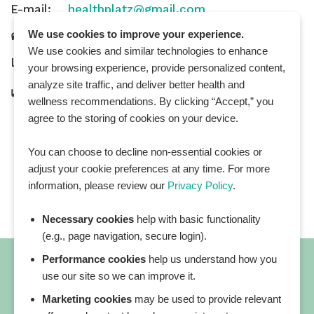
E-mail:
healthplatz@gmail.com
We use cookies to improve your experience.
คำถามทั่วไป:
General Inquiry
We use cookies and similar technologies to enhance
LINE Official ID:
@Healthplatz
your browsing experience, provide personalized content,
analyze site traffic, and deliver better health and
เพิ่มเพื่อน
Add LINE :
https://lin.ee/sqNlLtc
wellness recommendations. By clicking “Accept,” you
agree to the storing of cookies on your device.
You can choose to decline non-essential cookies or
adjust your cookie preferences at any time. For more
information, please review our
Privacy Policy
.
Necessary cookies
help with basic functionality
(e.g., page navigation, secure login).
Performance cookies
help us understand how you
use our site so we can improve it.
Marketing cookies
may be used to provide relevant
All blog posts