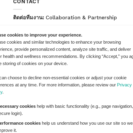
CONTACT
ติดต่อทีมงาน:
Collaboration & Partnership
E-mail:
healthplatz@gmail.com
se cookies to improve your experience.
คำถามทั่วไป:
General Inquiry
se cookies and similar technologies to enhance your browsing
rience, provide personalized content, analyze site traffic, and deliver
LINE Official ID:
@Healthplatz
er health and wellness recommendations. By clicking “Accept,” you a
he storing of cookies on your device.
เพิ่มเพื่อน
Add LINE :
https://lin.ee/sqNlLtc
can choose to decline non-essential cookies or adjust your cookie
erences at any time. For more information, please review our
Privacy
cy
.
ecessary cookies
help with basic functionality (e.g., page navigation,
ecure login).
erformance cookies
help us understand how you use our site so we
mprove it.