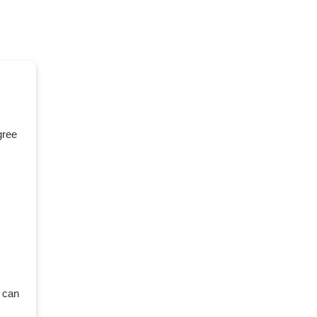
gree
 can