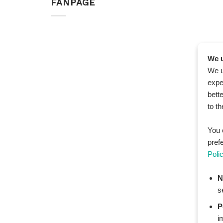
FANPAGE
We u
We u
expe
bett
to t
You 
pref
Poli
N
s
P
i