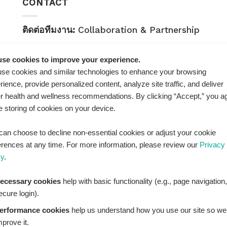
CONTACT
ติดต่อทีมงาน:
Collaboration & Partnership
E-mail:
healthplatz@gmail.com
se cookies to improve your experience.
คำถามทั่วไป:
General Inquiry
se cookies and similar technologies to enhance your browsing
rience, provide personalized content, analyze site traffic, and deliver
LINE Official ID:
@Healthplatz
er health and wellness recommendations. By clicking “Accept,” you a
he storing of cookies on your device.
เพิ่มเพื่อน
Add LINE :
https://lin.ee/sqNlLtc
can choose to decline non-essential cookies or adjust your cookie
erences at any time. For more information, please review our
Privacy
cy
.
ecessary cookies
help with basic functionality (e.g., page navigation,
ecure login).
erformance cookies
help us understand how you use our site so we
mprove it.