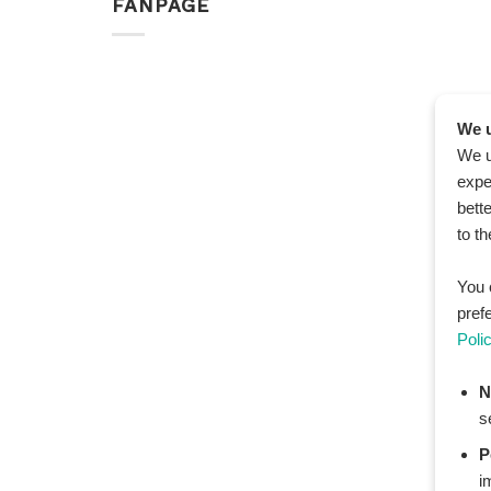
FANPAGE
We u
We u
expe
bett
to t
You 
pref
Poli
N
s
P
i