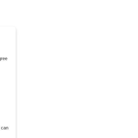
gree
 can